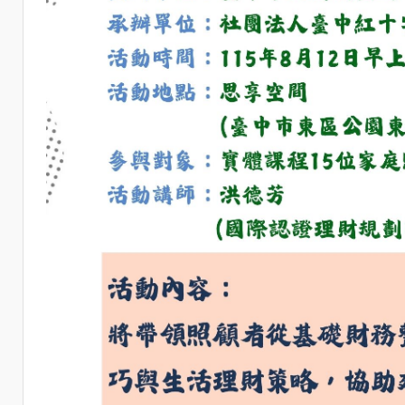
活動描述：
★本次課程將注重從零到有的理財課程為主軸
定的財務基礎，再逐步評估後續投資與資產管理的可能性
類別：
失智、失能、中風、其他
講師：
洪德芳(國際認證理財規劃師& 前兆豐銀行信託處
地點：
思享空間
地址：
臺中市東區公園東路130號思享空間5樓
首場次：
2026-08-12 09:00:00
名額：
20
狀態：
開放報名
查看 / 報名