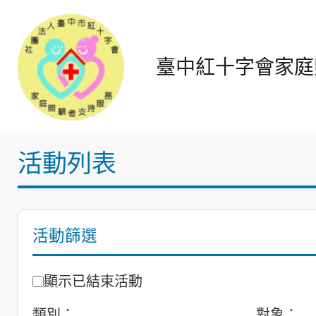
跳
至
主
臺中紅十字會家庭照顧支持
要
內
容
活動列表
活動篩選
顯示已結束活動
類別：
對象：