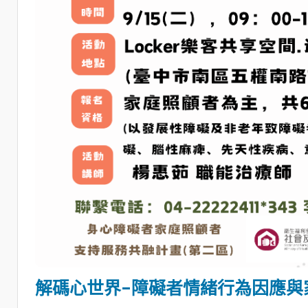
解碼心世界-障礙者情緒行為因應與家屬支持
活動描述：
面對自閉症及有情緒行為議題之身心障礙者，
業講師指導，協助照顧者學習情緒行為處理策略，提升照
類別：
其他
講師：
楊惠茹 職能治療師
地點：
Locker樂客共享空間.迷你倉儲
地址：
臺中市南區五權南路167 號B1-6
首場次：
2026-08-11 09:00:00 等 6 個場次
名額：
8
已報名：
9
狀態：
開放報名
查看 / 報名