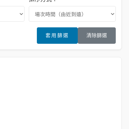
選
清除篩選